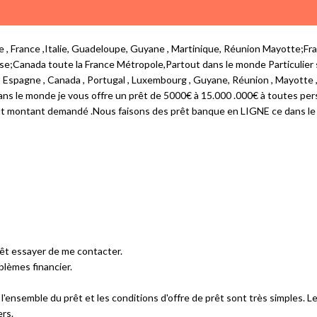
que , France ,Italie, Guadeloupe, Guyane , Martinique, Réunion Mayotte;
se;Canada toute la France Métropole,Partout dans le monde Particulier s
ie , Espagne , Canada , Portugal , Luxembourg , Guyane, Réunion , Mayotte
dans le monde je vous offre un prêt de 5000€ à 15.000 .000€ à toutes p
tout montant demandé .Nous faisons des prêt banque en LIGNE ce dans l
rêt essayer de me contacter.
blèmes financier.
r l'ensemble du prêt et les conditions d'offre de prêt sont très simples
ers.