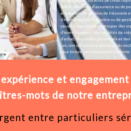
ou banques et sociétés de crédit hypo
crédit, des fonds d’assurance ou de pe
entreprises de gestion de trésorerie e
d’intermédiation financière ou de gesti
peuvent eux-mêmes regrouper des orga
d’investissement, des sociétés de crédi
d’achat, des crédits personnels et des
cas, une perspective plus large du sec
pour inclure non seulement l’industrie 
commerciaux qui participent à son fo
, expérience et engagement 
tres-mots de notre entrep
argent entre particuliers sé