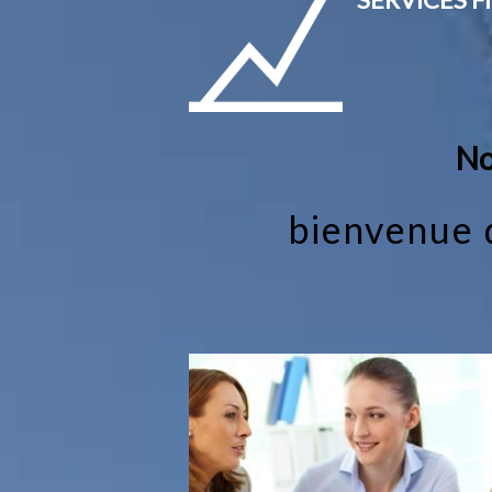
No
bienvenue d