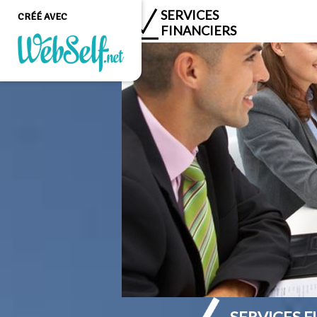
SERVICES
CRÉÉ AVEC
FINANCIERS
Créer un site web de
qualité professionnelle
et personnalisable sans
aucune connaissance en
programmation
COMMENCEZ
SERVICES F