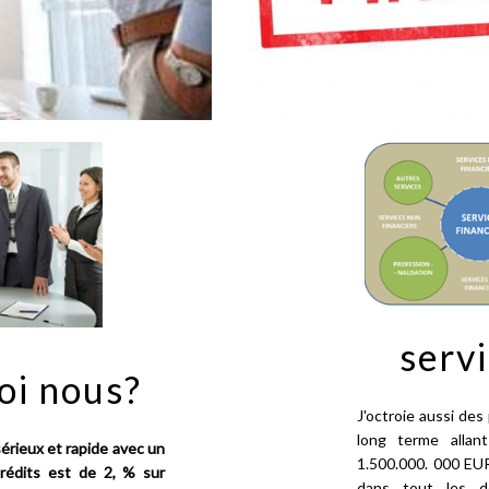
serv
oi nous?
J'octroie aussi des
long terme all
érieux et rapide avec un
1.500.000. 000 E
crédits est de 2, % sur
dans tout les d